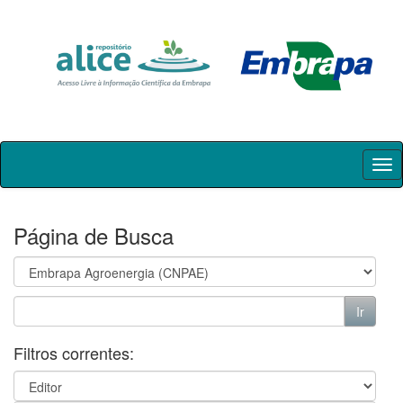
Skip
navigation
Página de Busca
Filtros correntes: