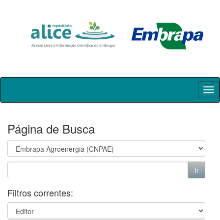
Skip
navigation
Página de Busca
Filtros correntes: