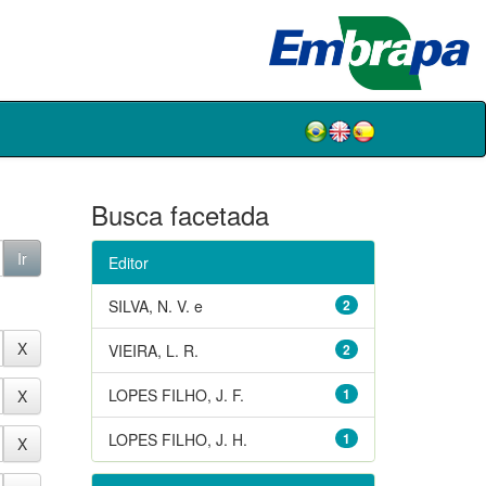
Busca facetada
Editor
SILVA, N. V. e
2
VIEIRA, L. R.
2
LOPES FILHO, J. F.
1
LOPES FILHO, J. H.
1