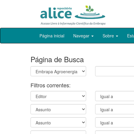
Skip
Página inicial
Navegar
Sobre
Est
navigation
Página de Busca
Filtros correntes: