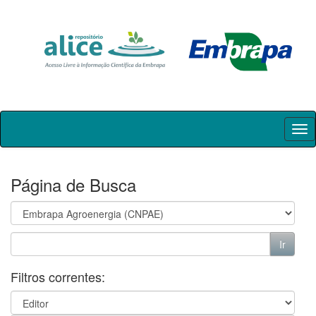
Skip
navigation
Página de Busca
Filtros correntes: