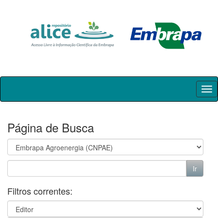
Skip
navigation
Página de Busca
Filtros correntes: