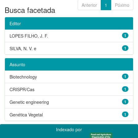
Anterior
1
Póximo
Busca facetada
Editor
LOPES FILHO, J. F.
1
SILVA, N. V. e
1
Assunto
Biotechnology
1
CRISPR/Cas
1
Genetic engineering
1
Genética Vegetal
1
Indexado por