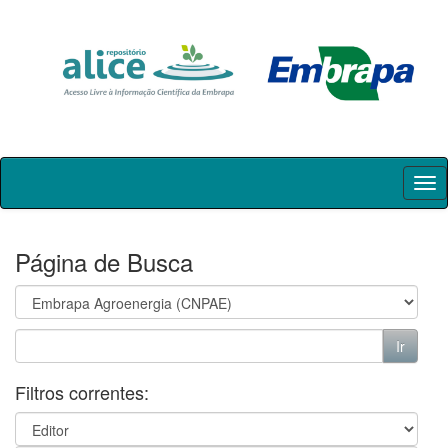
Skip
navigation
Página de Busca
Filtros correntes: