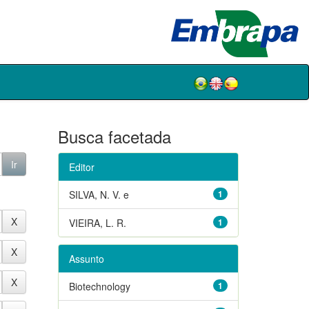
Busca facetada
Editor
SILVA, N. V. e
1
VIEIRA, L. R.
1
Assunto
Biotechnology
1