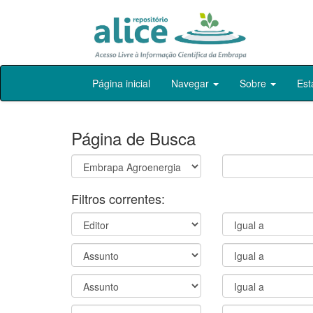
Skip
Página inicial
Navegar
Sobre
Est
navigation
Página de Busca
Filtros correntes: