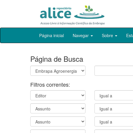
Skip
Página inicial
Navegar
Sobre
Est
navigation
Página de Busca
Filtros correntes: