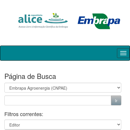
Skip
navigation
Página de Busca
Filtros correntes: