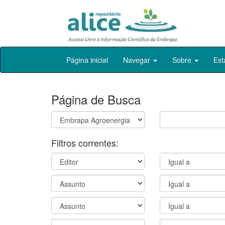
Skip
Página inicial
Navegar
Sobre
Est
navigation
Página de Busca
Filtros correntes: