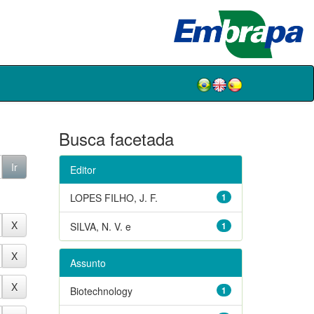
Busca facetada
Editor
LOPES FILHO, J. F.
1
SILVA, N. V. e
1
Assunto
Biotechnology
1