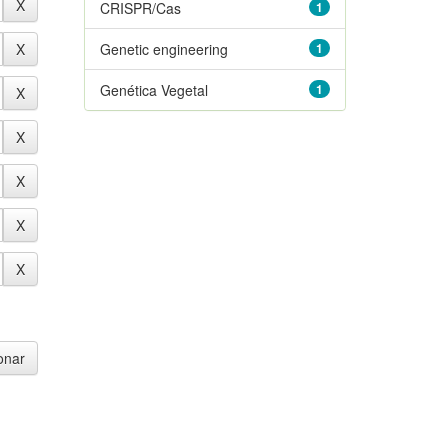
CRISPR/Cas
1
Genetic engineering
1
Genética Vegetal
1