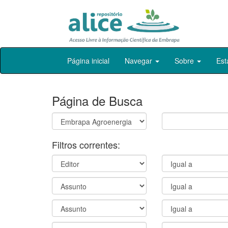
Skip
Página inicial
Navegar
Sobre
Est
navigation
Página de Busca
Filtros correntes: