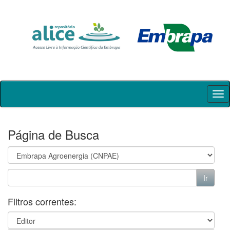
Skip
navigation
Página de Busca
Filtros correntes: