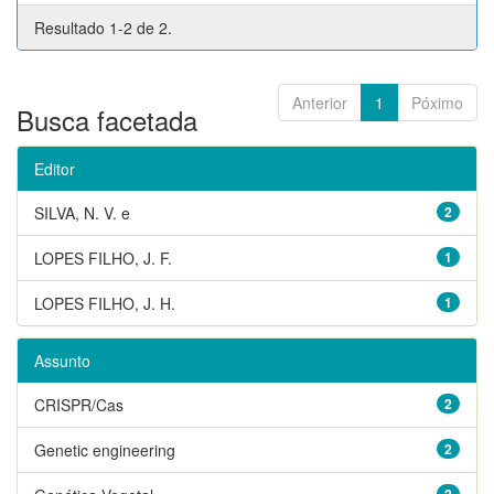
Resultado 1-2 de 2.
Anterior
1
Póximo
Busca facetada
Editor
SILVA, N. V. e
2
LOPES FILHO, J. F.
1
LOPES FILHO, J. H.
1
Assunto
CRISPR/Cas
2
Genetic engineering
2
2