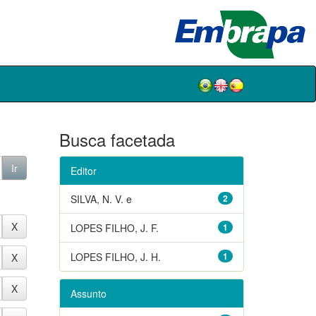
Busca facetada
Editor
SILVA, N. V. e
2
LOPES FILHO, J. F.
1
LOPES FILHO, J. H.
1
Assunto