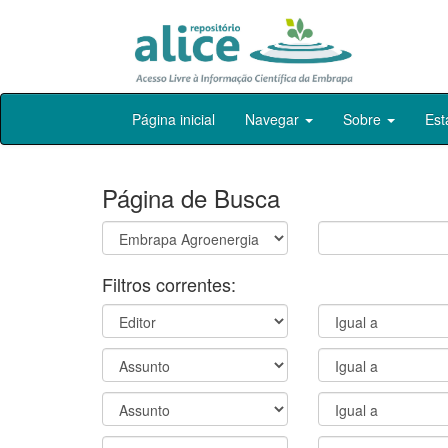
Skip
Página inicial
Navegar
Sobre
Est
navigation
Página de Busca
Filtros correntes: