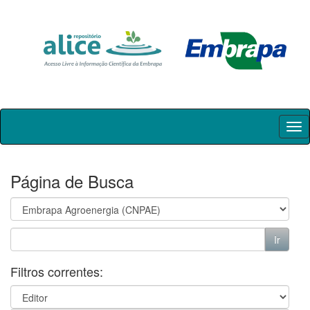
Skip
navigation
Página de Busca
Filtros correntes: