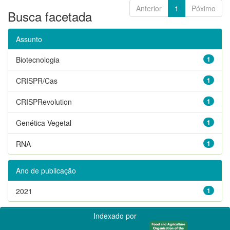
Anterior
1
Póximo
Busca facetada
Assunto
Biotecnologia
1
CRISPR/Cas
1
CRISPRevolution
1
Genética Vegetal
1
RNA
1
Ano de publicação
2021
1
Indexado por