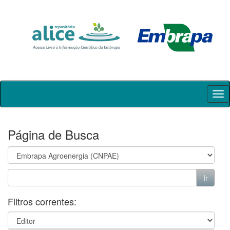
Skip
navigation
Página de Busca
Filtros correntes: