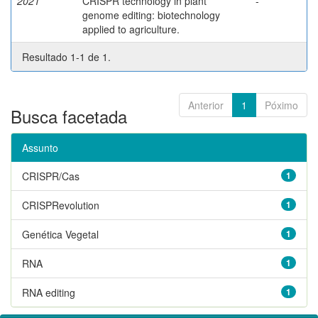
2021
CRISPR technology in plant
-
genome editing: biotechnology
applied to agriculture.
Resultado 1-1 de 1.
Anterior
1
Póximo
Busca facetada
Assunto
CRISPR/Cas
1
CRISPRevolution
1
Genética Vegetal
1
RNA
1
RNA editing
1