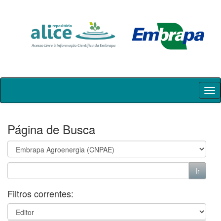
Skip
navigation
Página de Busca
Filtros correntes: