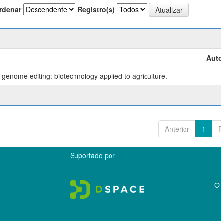
rdenar
Registro(s)
Auto
genome editing: biotechnology applied to agriculture.
-
Anterior
1
Suportado por
O 