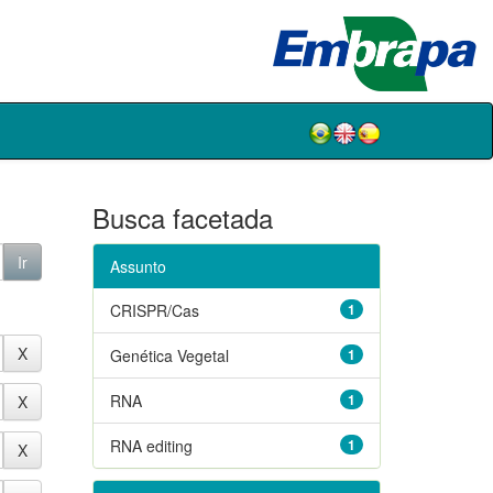
Busca facetada
Assunto
CRISPR/Cas
1
Genética Vegetal
1
RNA
1
RNA editing
1