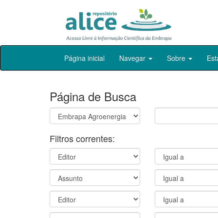
Skip
Página inicial
Navegar
Sobre
Est
navigation
Página de Busca
Filtros correntes: