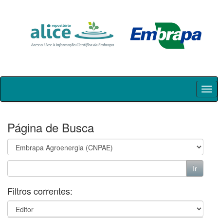
Skip
navigation
Página de Busca
Filtros correntes: