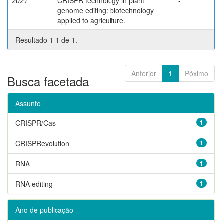
2021
CRISPR technology in plant
-
genome editing: biotechnology
applied to agriculture.
Resultado 1-1 de 1.
Anterior
1
Póximo
Busca facetada
Assunto
CRISPR/Cas
1
CRISPRevolution
1
RNA
1
RNA editing
1
Ano de publicação