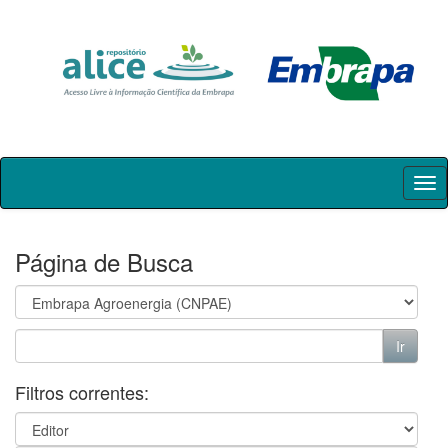
Skip
navigation
Página de Busca
Filtros correntes: