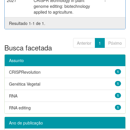
2021
CRISPR technology in plant
-
genome editing: biotechnology
applied to agriculture.
Resultado 1-1 de 1.
Anterior
1
Póximo
Busca facetada
Assunto
CRISPRevolution
1
Genética Vegetal
1
RNA
1
RNA editing
1
Ano de publicação