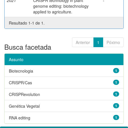
2021
CRISPR technology in plant
-
genome editing: biotechnology
applied to agriculture.
Resultado 1-1 de 1.
Anterior
1
Póximo
Busca facetada
Assunto
Biotecnologia
1
CRISPR/Cas
1
CRISPRevolution
1
Genética Vegetal
1
RNA editing
1