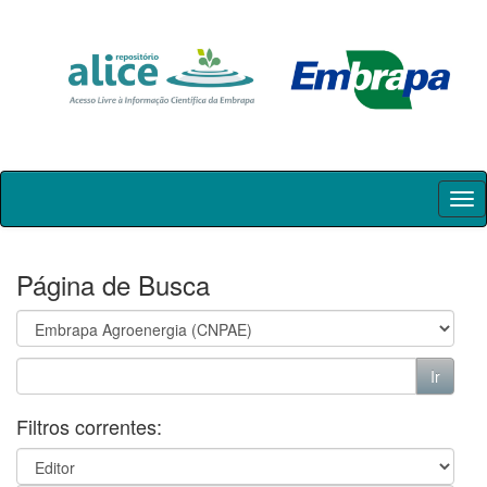
Skip
navigation
Página de Busca
Filtros correntes: