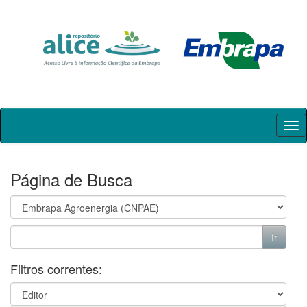
Skip
navigation
Página de Busca
Filtros correntes: