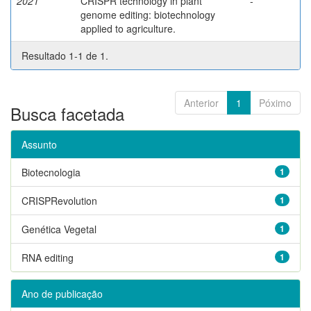
2021
CRISPR technology in plant
-
genome editing: biotechnology
applied to agriculture.
Resultado 1-1 de 1.
Anterior
1
Póximo
Busca facetada
Assunto
Biotecnologia
1
CRISPRevolution
1
Genética Vegetal
1
RNA editing
1
Ano de publicação