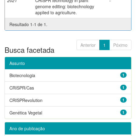
2021
CRISPR technology in plant
-
genome editing: biotechnology
applied to agriculture.
Resultado 1-1 de 1.
Anterior
1
Póximo
Busca facetada
Assunto
Biotecnologia
1
CRISPR/Cas
1
CRISPRevolution
1
Genética Vegetal
1
Ano de publicação