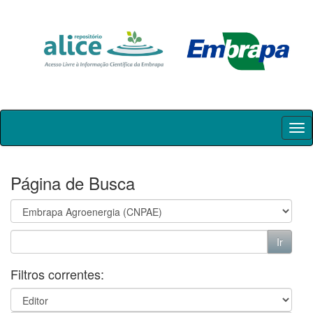
Skip
navigation
Página de Busca
Filtros correntes: