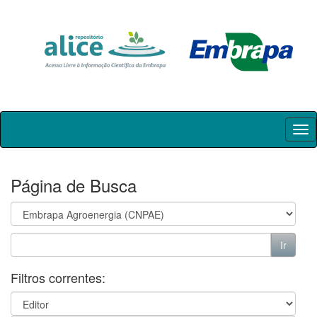
Skip
navigation
Página de Busca
Filtros correntes: