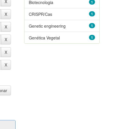
Biotecnologia
1
CRISPR/Cas
1
Genetic engineering
1
Genética Vegetal
1