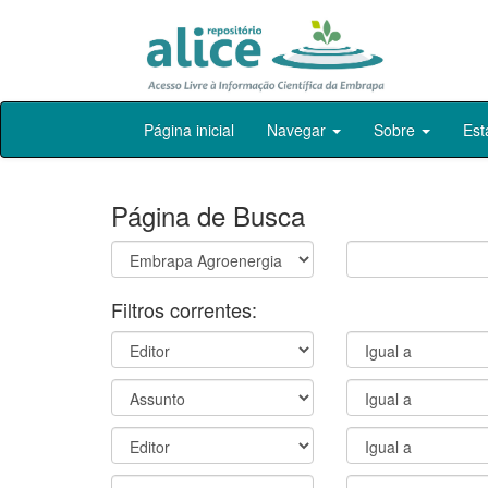
Skip
Página inicial
Navegar
Sobre
Est
navigation
Página de Busca
Filtros correntes: