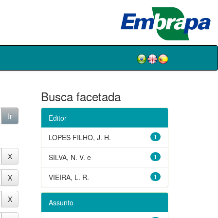
Busca facetada
Editor
LOPES FILHO, J. H.
1
SILVA, N. V. e
1
VIEIRA, L. R.
1
Assunto