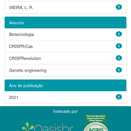
VIEIRA, L. R.
1
Assunto
Biotecnologia
1
CRISPR/Cas
1
CRISPRevolution
1
Genetic engineering
1
Ano de publicação
2021
1
Indexado por