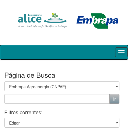
Skip
navigation
Página de Busca
Filtros correntes: