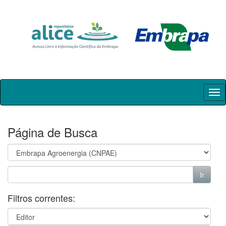
Skip
navigation
Página de Busca
Filtros correntes: