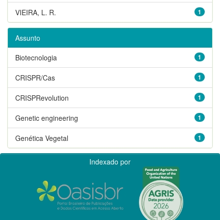
VIEIRA, L. R.
1
Assunto
Biotecnologia
1
CRISPR/Cas
1
CRISPRevolution
1
Genetic engineering
1
Genética Vegetal
1
Indexado por