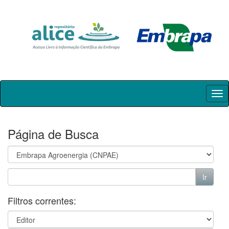
Skip
navigation
Página de Busca
Filtros correntes: