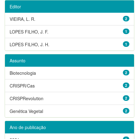
Editor
VIEIRA, L. R.
2
LOPES FILHO, J. F.
1
LOPES FILHO, J. H.
1
Assunto
Biotecnologia
2
CRISPR/Cas
2
CRISPRevolution
2
Genética Vegetal
2
Ano de publicação