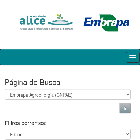
Skip
navigation
Página de Busca
Filtros correntes: