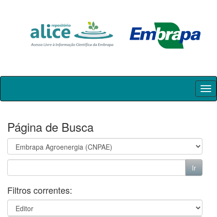
Skip
navigation
Página de Busca
Filtros correntes: