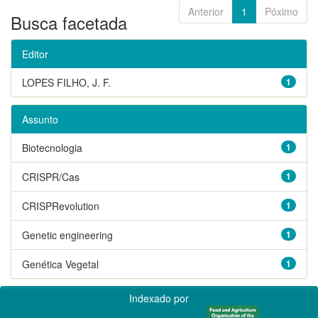
Anterior
1
Póximo
Busca facetada
Editor
LOPES FILHO, J. F.
1
Assunto
Biotecnologia
1
CRISPR/Cas
1
CRISPRevolution
1
Genetic engineering
1
Genética Vegetal
1
Indexado por