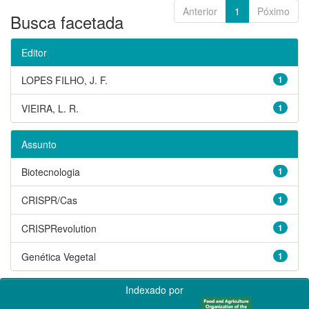
Anterior
1
Póximo
Busca facetada
Editor
LOPES FILHO, J. F.
1
VIEIRA, L. R.
1
Assunto
Biotecnologia
1
CRISPR/Cas
1
CRISPRevolution
1
Genética Vegetal
1
Indexado por