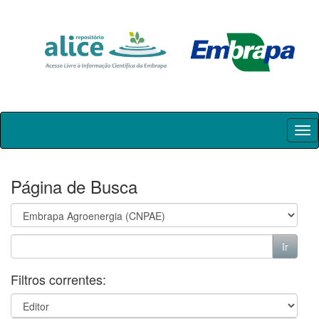
Skip
navigation
Página de Busca
Filtros correntes: