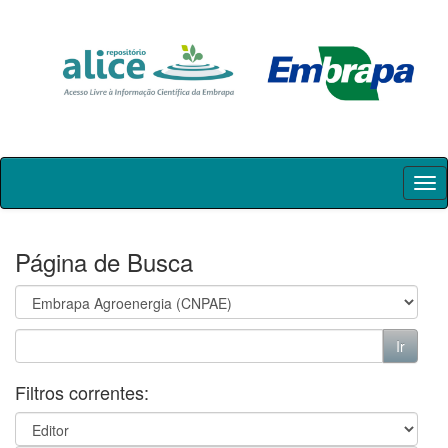
Skip
navigation
Página de Busca
Filtros correntes: