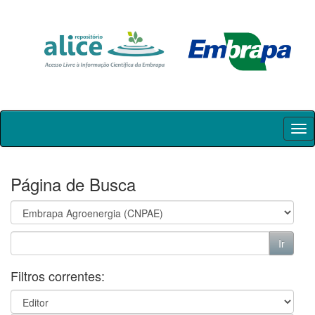
Skip
navigation
Página de Busca
Filtros correntes: