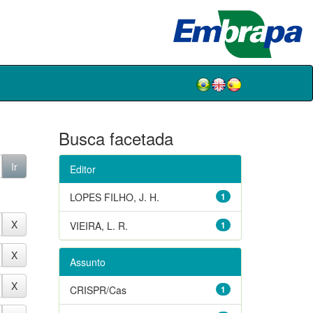
Busca facetada
Editor
LOPES FILHO, J. H.
1
VIEIRA, L. R.
1
Assunto
CRISPR/Cas
1