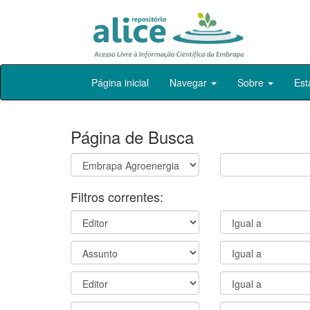
Skip
Página inicial
Navegar
Sobre
Est
navigation
Página de Busca
Filtros correntes: