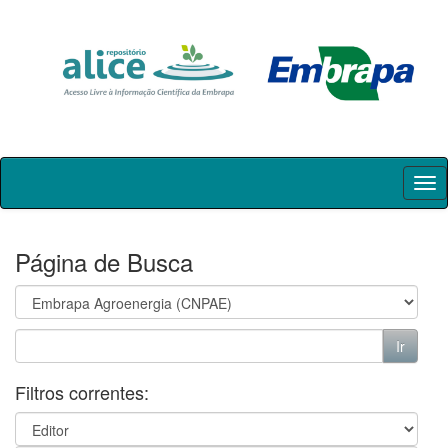
Skip
navigation
Página de Busca
Filtros correntes: