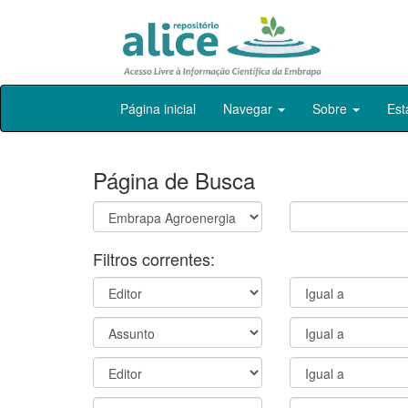
Skip
Página inicial
Navegar
Sobre
Est
navigation
Página de Busca
Filtros correntes: