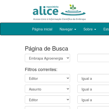
Skip
Página inicial
Navegar
Sobre
Est
navigation
Página de Busca
Filtros correntes: