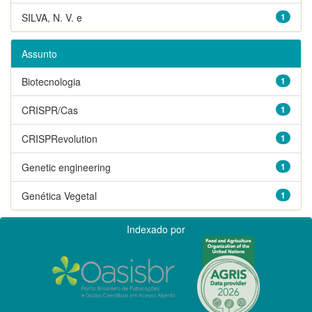
SILVA, N. V. e
1
Assunto
Biotecnologia
1
CRISPR/Cas
1
CRISPRevolution
1
Genetic engineering
1
Genética Vegetal
1
Indexado por