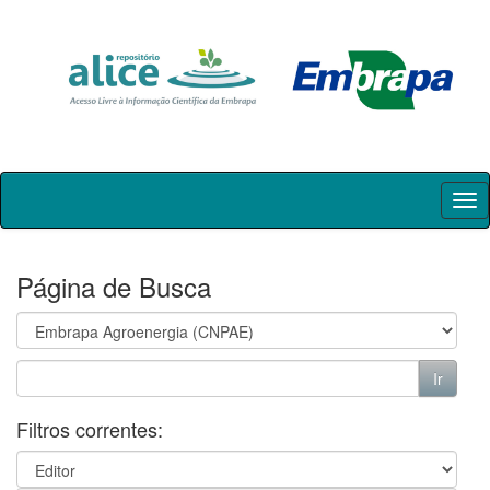
Skip
navigation
Página de Busca
Filtros correntes: