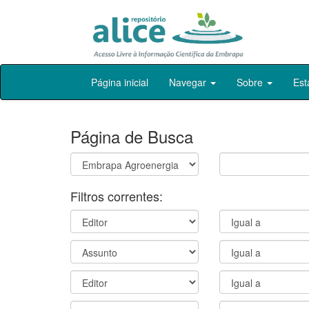
Skip
Página inicial
Navegar
Sobre
Est
navigation
Página de Busca
Filtros correntes: