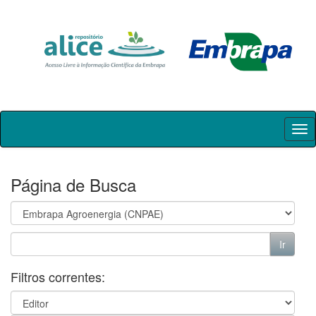
Skip
navigation
Página de Busca
Filtros correntes: