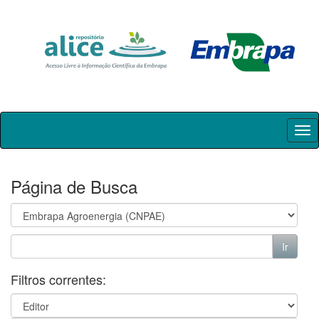
Skip
navigation
Página de Busca
Filtros correntes: