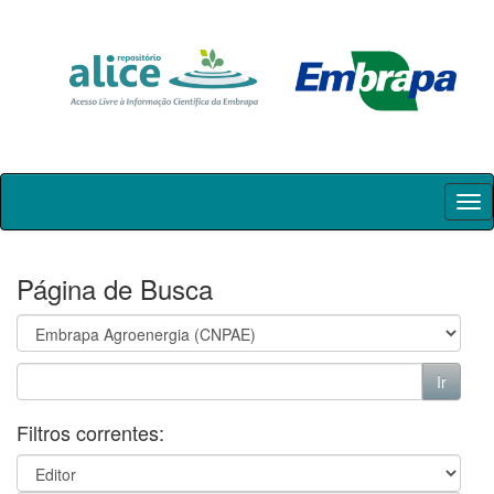
Skip
navigation
Página de Busca
Filtros correntes: