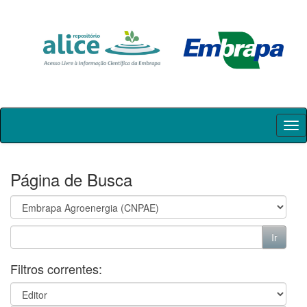
Skip
navigation
Página de Busca
Filtros correntes: