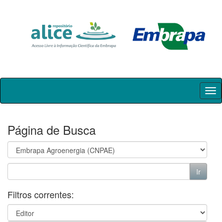
Skip
navigation
Página de Busca
Filtros correntes: