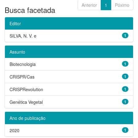
Anterior
1
Póximo
Busca facetada
Editor
SILVA, N. V. e
1
Assunto
Biotecnologia
1
CRISPR/Cas
1
CRISPRevolution
1
Genética Vegetal
1
Ano de publicação
2020
1