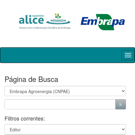
Skip
navigation
Página de Busca
Filtros correntes: