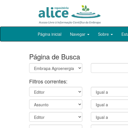
Skip
Página inicial
Navegar
Sobre
Est
navigation
Página de Busca
Filtros correntes: