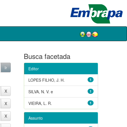
Busca facetada
Editor
LOPES FILHO, J. H.
1
SILVA, N. V. e
1
VIEIRA, L. R.
1
Assunto