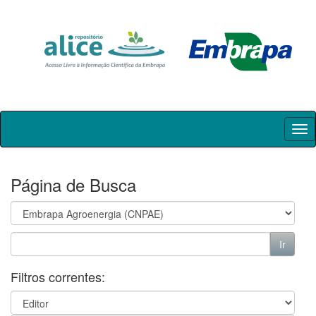
Skip
navigation
Página de Busca
Filtros correntes: