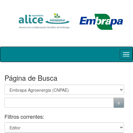
Skip
navigation
Página de Busca
Filtros correntes: