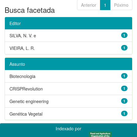
Anterior
1
Póximo
Busca facetada
Editor
SILVA, N. V. e
1
VIEIRA, L. R.
1
Assunto
Biotecnologia
1
CRISPRevolution
1
Genetic engineering
1
Genética Vegetal
1
Indexado por