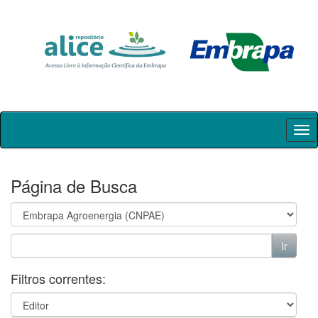
Skip
navigation
Página de Busca
Filtros correntes: