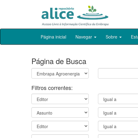
Skip
Página inicial
Navegar
Sobre
Est
navigation
Página de Busca
Filtros correntes: