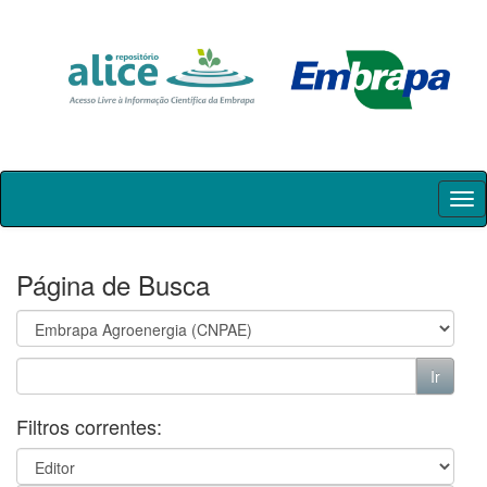
Skip
navigation
Página de Busca
Filtros correntes: